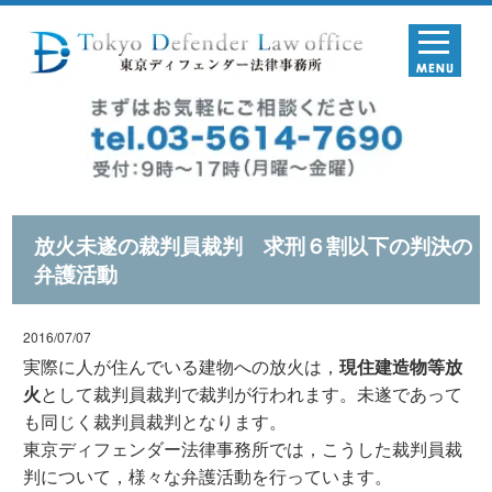
放火未遂の裁判員裁判 求刑６割以下の判決の
弁護活動
2016/07/07
実際に人が住んでいる建物への放火は，
現住建造物等放
火
として裁判員裁判で裁判が行われます。未遂であって
も同じく裁判員裁判となります。
東京ディフェンダー法律事務所では，こうした裁判員裁
判について，様々な弁護活動を行っています。