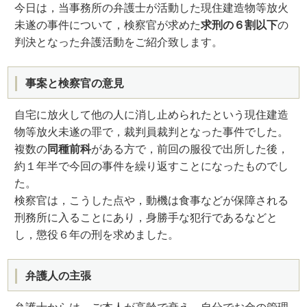
今日は，当事務所の弁護士が活動した現住建造物等放火
未遂の事件について，検察官が求めた
求刑の６割以下
の
判決となった弁護活動をご紹介致します。
事案と検察官の意見
自宅に放火して他の人に消し止められたという現住建造
物等放火未遂の罪で，裁判員裁判となった事件でした。
複数の
同種前科
がある方で，前回の服役で出所した後，
約１年半で今回の事件を繰り返すことになったものでし
た。
検察官は，こうした点や，動機は食事などが保障される
刑務所に入ることにあり，身勝手な犯行であるなどと
し，懲役６年の刑を求めました。
弁護人の主張
弁護士からは，ご本人が高齢で衰え，自分でお金の管理