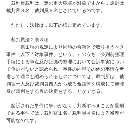
裁判員裁判は一定の重大犯罪が対象ですから，原則は
裁判官３名，裁判員６名とされているのです。
ただし，法律は，以下の様に定めています。
裁判員法２条３項
第１項の規定により同項の合議体で取り扱うべき
事件（以下「対象事件」という。）のうち、公判前整理
手続による争点及び証拠の整理において公訴事実につい
て争いがないと認められ、事件の内容その他の事情を考
慮して適当と認められるものについては、裁判所は、裁
判官一人及び裁判員四人から成る合議体を構成して審理
及び裁判をする旨の決定をすることができる。
起訴された事件に争いがなく，判断すべきことが量刑
である事件では，裁判官１名，裁判員４名による審理が
可能なのです。