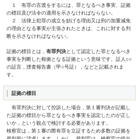
１ 有罪の言渡をするには、罪となるべき事実、証拠
の標目及び法令の適用を示さなければならない。
２ 法律上犯罪の成立を妨げる理由又は刑の加重減免
の理由となる事実が主張されたときは、これに対する判
断を示さなければならない。
証拠の標目とは，
有罪判決
として認定した罪となるべき
事実を判断した根拠となる証拠という意味です。証人○○
の証言，捜査報告書（甲○号証），などと記載されま
す。
証拠の標目
有罪判決に対して控訴した場合，第１審判決が記載し
た証拠の標目から罪となるべき事実を認定したのが正し
いか，という観点で検討する必要があります。
検察官は，第１審の際有罪を立証するため多数の証拠を
裁判所に請求します。しかし，裁判官は，検察官の提出