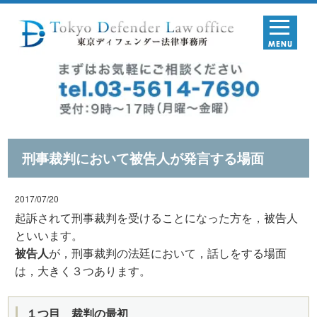
刑事裁判において被告人が発言する場面
2017/07/20
起訴されて刑事裁判を受けることになった方を，被告人
といいます。
被告人
が，刑事裁判の法廷において，話しをする場面
は，大きく３つあります。
１つ目 裁判の最初