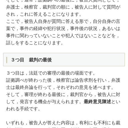
弁護士，検察官，裁判官の順に，被告人に対して質問が
され，これに答えることになります。
ここで，被告人自身が質問に答える形で，自分自身の言
葉で，事件の経緯や犯行状況，事件後の状況，あるいは
事件に関わっていないことや犯人ではないことなどを，
話しをすることになります。
３つ目 裁判の最後
３つ目は，法廷での審理の最後の場面です。
証拠調べが終わった後，検察官は論告求刑を行い，弁護
士は最終弁論を行って，それぞれの意見を述べます。
そして，審理が終わる最後に，裁判官から，被告人に対
して，発言する機会が与えられます。
最終意見陳述
とい
われる手続です。
いずれも，被告人が答えた内容は，有利にも不利にも裁