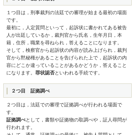
１つ目は，刑事裁判の法廷での審理が始まる最初の場面
です。
最初に，人定質問といって，起訴状に書かれてある被告
人が出廷しているか，裁判官から氏名，生年月日，本
籍，住所，職業を尋ねられ，答えることになります。
そして，検察官から起訴状の内容が読み上げられ，裁判
官から黙秘権があることを告げられた上で，起訴状の内
容にどこか違っていることがあるかどうか，答えること
になります。
罪状認否
といわれる手続です。
２つ目 証拠調べ
２つ目は，法廷での審理で証拠調べが行われる場面で
す。
証拠調べ
として，書類や証拠物の取調べや，証人尋問が
行われます。
そして，通常，証拠調べの最後に，被告人質問として，