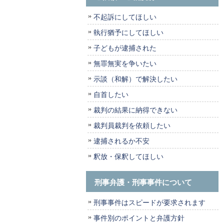
不起訴にしてほしい
執行猶予にしてほしい
子どもが逮捕された
無罪無実を争いたい
示談（和解）で解決したい
自首したい
裁判の結果に納得できない
裁判員裁判を依頼したい
逮捕されるか不安
釈放・保釈してほしい
刑事弁護・刑事事件について
刑事事件はスピードが要求されます
事件別のポイントと弁護方針