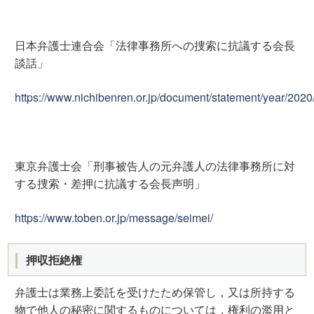
日本弁護士連合会「法律事務所への捜索に抗議する会長
談話」
https://www.nichibenren.or.jp/document/statement/year/202
東京弁護士会「刑事被告人の元弁護人の法律事務所に対
する捜索・差押に抗議する会長声明」
https://www.toben.or.jp/message/seimei/
押収拒絶権
弁護士は業務上委託を受けたため保管し，又は所持する
物で他人の秘密に関するものについては，権利の濫用と