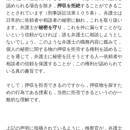
認められる場合を除き，
押収を拒絶
することができるこ
ととされています（刑事訴訟法第１０５条）。弁護士は
日常的に依頼者や相談者の秘密に触れ，これを取り扱い
ます。弁護士が
秘密を守り
，これを外に漏らすことがな
いという信頼がなければ，誰も弁護士に相談しようとし
ないでしょう。このような弁護士の職務内容に鑑みて，
個人の秘密に関する物の押収を拒否する権利を認めるこ
とを通じて，弁護士に秘密を託そうとする人―依頼者や
相談者の信頼を保護することが，この権利が認められて
いる真の趣旨です。
そして，押収を拒否できるのですから，押収物を探すた
めの行為である捜索も，当然に拒否できるというのが一
般的な理解です。
上記の声明に指摘されているように，検察官が，弁護士