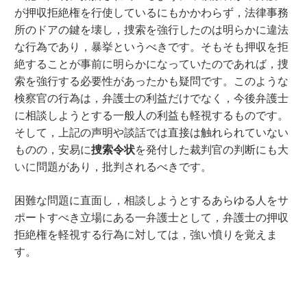
が押収拒絶権を行使しているにもかかわらず，法律事務
所のドアの鍵を壊し，捜索を強行したのは明らかに違法
な行為であり，暴挙というべきです。そもそも押収を拒
絶することが事前に明らかになっていたのであれば，捜
索を強行する必要性があったかも疑問です。このような
検察官の行為は，弁護士の利益だけでなく，今後弁護士
に相談しようとする一般人の利益も軽視するものです。
そして，上記の声明や談話では直接は触れられていない
ものの，安易に
捜索令状
を発付した裁判官の判断にも大
いに問題があり，批判されるべきです。
困難な問題に直面し，相談しようとするあらゆる人をサ
ポートすべき立場にある一弁護士として，弁護士の押収
拒絶権を軽視する行為に対しては，強い憤りを覚えま
す。