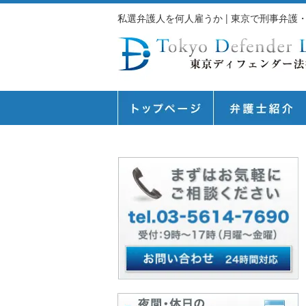
私選弁護人を何人雇うか | 東京で刑事弁