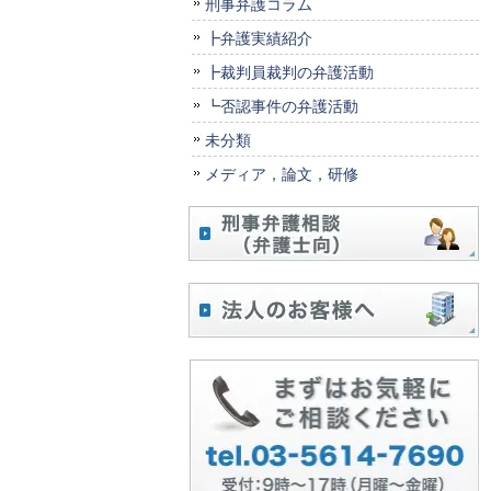
刑事弁護コラム
┣弁護実績紹介
┣裁判員裁判の弁護活動
┗否認事件の弁護活動
未分類
メディア，論文，研修