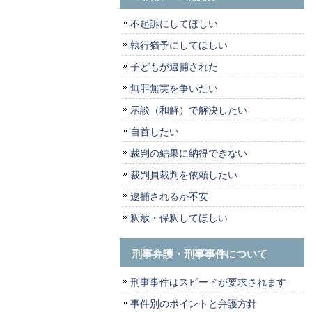
不起訴にしてほしい
執行猶予にしてほしい
子どもが逮捕された
無罪無実を争いたい
示談（和解）で解決したい
自首したい
裁判の結果に納得できない
裁判員裁判を依頼したい
逮捕されるか不安
釈放・保釈してほしい
刑事弁護・刑事事件について
刑事事件はスピードが要求されます
事件別のポイントと弁護方針