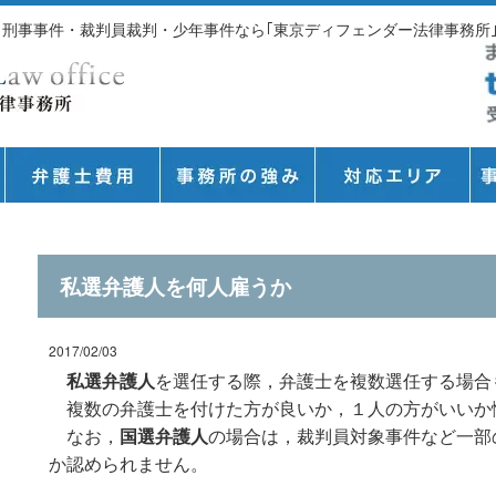
護・刑事事件・裁判員裁判・少年事件なら｢東京ディフェンダー法律事務所
私選弁護人を何人雇うか
2017/02/03
私選弁護人
を選任する際，弁護士を複数選任する場合
複数の弁護士を付けた方が良いか，１人の方がいいか
なお，
国選弁護人
の場合は，裁判員対象事件など一部
か認められません。