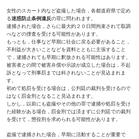
女性のスカート内など盗撮した場合，各都道府県で定め
る
迷惑防止条例違反
の罪に問われます。
逮捕された場合，さらに最大約２０日間拘束されて取調
べなどの捜査を受ける可能性があります。
もっとも，仕事など早期に社会に戻る必要があること，
不利益が大きいことなどを資料とともに主張すること
で，逮捕されても早期に釈放される可能性はあります。
被害者との間で被害弁償や示談が成立した場合は，不起
訴となって刑事罰までは科されないことが見込まれま
す。
初めて処罰を受ける場合は，公判廷の裁判を受けるので
はなく罰金刑となること見込まれます。
しかし，以前にも盗撮やその他の罪で逮捕や処罰を受け
た経験がある場合，罰金刑では済まずに公判廷での裁判
を受けて，懲役刑を求められる可能性があります。
盗撮で逮捕された場合，早期に活動することが重要で