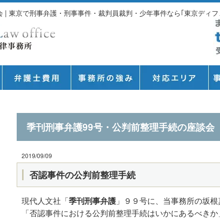
 | 東京で刑事弁護・刑事事件・裁判員裁判・少年事件なら｢東京ディフ
季刊刑事弁護99号・公判前整理手続の座談会
2019/09/09
否認事件の公判前整理手続
現代人文社「
季刊刑事弁護
」９９号に、当事務所の坂根
「否認事件における公判前整理手続はいかにあるべきか