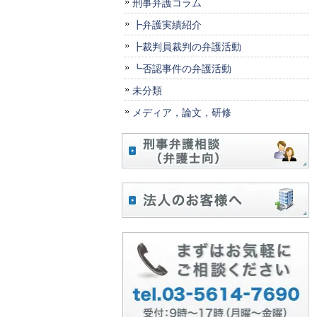
刑事弁護コラム
┣弁護実績紹介
┣裁判員裁判の弁護活動
┗否認事件の弁護活動
未分類
メディア，論文，研修