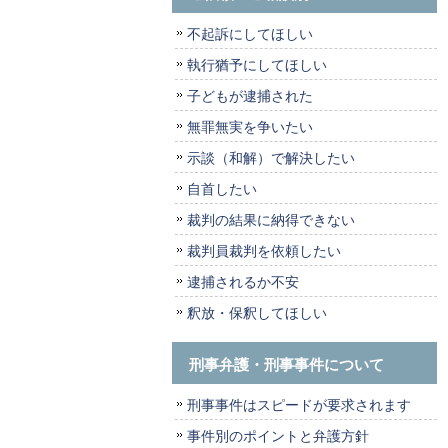
不起訴にしてほしい
執行猶予にしてほしい
子どもが逮捕された
無罪無実を争いたい
示談（和解）で解決したい
自首したい
裁判の結果に納得できない
裁判員裁判を依頼したい
逮捕されるか不安
釈放・保釈してほしい
刑事弁護・刑事事件について
刑事事件はスピードが要求されます
事件別のポイントと弁護方針