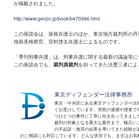
が掲載されました。
http://www.genjin.jp/book/b470566.html
この座談会は、坂根弁護士のほか、東京地方裁判所の丹
地裕美検察官、宮村啓太弁護士によるものです。
「季刊刑事弁護」は、刑事弁護に関する最新の議論等に
この座談会でも、
裁判員裁判
を担ってきた法曹三者によ
東京ディフェンダー法律事務所
東京・中央区にある東京ディフェンダー法
くお受けしています。突然の逮捕や捜査で
つひとつの事件に丁寧に向き合ってきまし
裁判の対象となる重大な案件まで、幅広い
の不起訴・無罪の結果を導いてきた経験が
のご相談にも対応しています。どんな状況でも、まずはお気