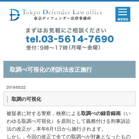
取調べ可視化の刑訴法改正施行
2019/05/22
取調の可視化
被疑者に対する警察，検察による
取調べの録音録画
（い
わゆる取調べ可視化）を原則として義務付ける刑事訴訟
法の改正が，本年6月1日から施行されます。
しかし，今回の改正で全ての取調べが対象となったもの