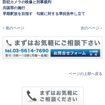
防犯カメラの映像と刑事裁判
共謀罪の施行
早期釈放を目指す 勾留に対する準抗告申し立て
« 前のページ
次のページ »
ページの上部へ戻る