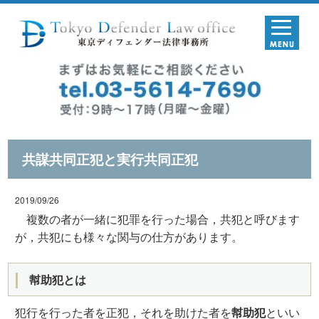
共謀共同正犯と実行共同正犯
2019/09/26
複数の者が一緒に犯罪を行った場合，共犯と呼びます
が，共犯にも様々な関与の仕方があります。
幇助犯とは
犯行を行った者を正犯，それを助けた者を
幇助犯
といい