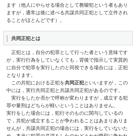
ます（他人にやらせる場合として教唆犯という者もあり
ますが，通常は後に述べる共謀共同正犯として立件され
ることがほとんどです）。
共同正犯とは
正犯とは，自分の犯罪として行った者という意味です
が，実行行為をしていなくても，背後で指示して実質的
に自分で犯罪を実行したのと同視できる場合には，正犯
となります。
この共犯における正犯を
共同正犯
といいますが，この
中には，実行共同正犯と共謀共同正犯があるのです。
実行をしたか否かで呼称が変わりますが，成立する犯
罪や量刑はどちらが軽いということはありません。
実行をした場合には，犯行そのものに関与しているの
で，共犯が成立することが争われることはあまりありま
せんが，共謀共同正犯の場合には，実行をしていないた
め，本当に犯罪の共謀をしたのかどうかが熾烈に争われ