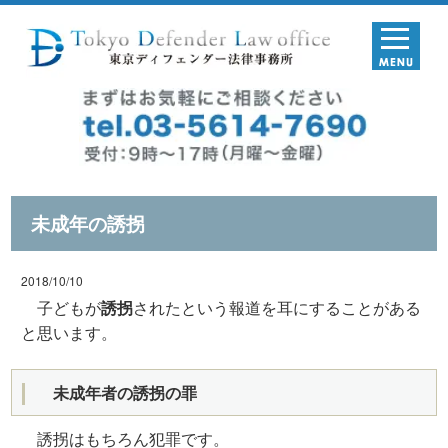
未成年の誘拐
2018/10/10
子どもが
誘拐
されたという報道を耳にすることがある
と思います。
未成年者の誘拐の罪
誘拐はもちろん犯罪です。