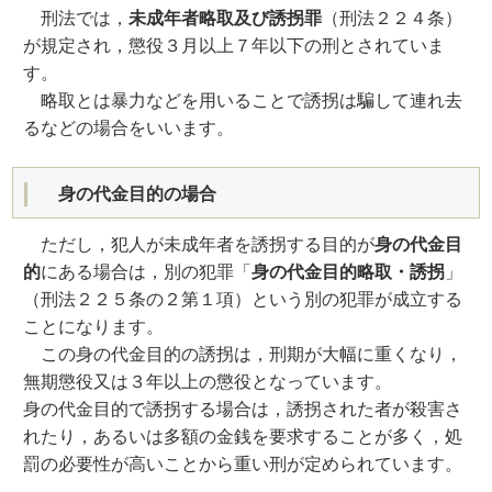
刑法では，
未成年者略取及び誘拐罪
（刑法２２４条）
が規定され，懲役３月以上７年以下の刑とされていま
す。
略取とは暴力などを用いることで誘拐は騙して連れ去
るなどの場合をいいます。
身の代金目的の場合
ただし，犯人が未成年者を誘拐する目的が
身の代金目
的
にある場合は，別の犯罪「
身の代金目的略取・誘拐
」
（刑法２２５条の２第１項）という別の犯罪が成立する
ことになります。
この身の代金目的の誘拐は，刑期が大幅に重くなり，
無期懲役又は３年以上の懲役となっています。
身の代金目的で誘拐する場合は，誘拐された者が殺害さ
れたり，あるいは多額の金銭を要求することが多く，処
罰の必要性が高いことから重い刑が定められています。